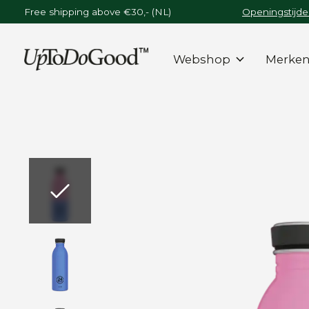
Free shipping above €30,- (NL)
Openingstijde
Webshop
Merke
Slideshow Items