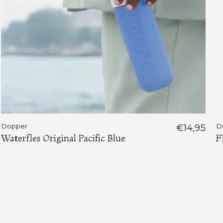
Dopper
€14,95
D
Waterfles Original Pacific Blue
F