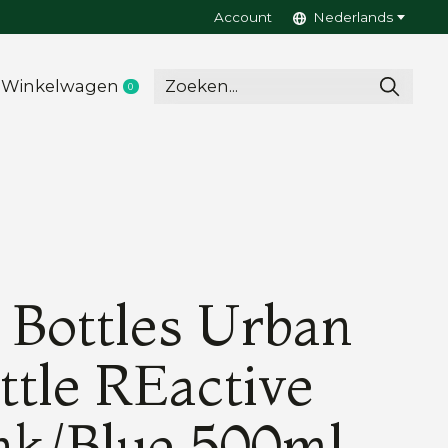
Account
Nederlands
Winkelwagen
0
items
 Bottles Urban
ttle REactive
nk/Blue 500ml