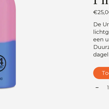
€25,
De Ur
licht
een u
Duurz
dagel
To
Aanta