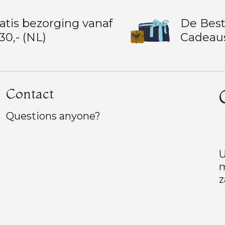
atis bezorging vanaf
De Bes
30,- (NL)
Cadeau
Contact
Questions anyone?
U
m
z