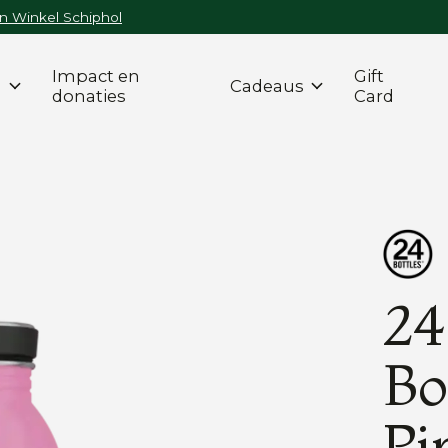
n Winkel Schiphol
Impact en
Gift
n
Cadeaus
donaties
Card
24
Bo
Pi