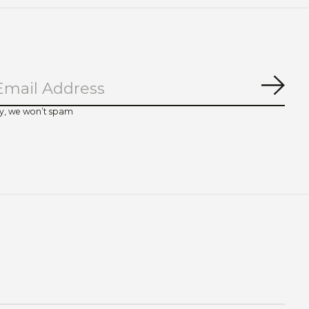
Abo
y, we won’t spam