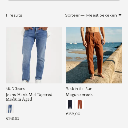
11
results
Sorteer —
Meest bekeken
MUD Jeans
Bask in the Sun
Jeans Hank Mid Tapered
Maguro broek
Medium Aged
€138,00
€149,95