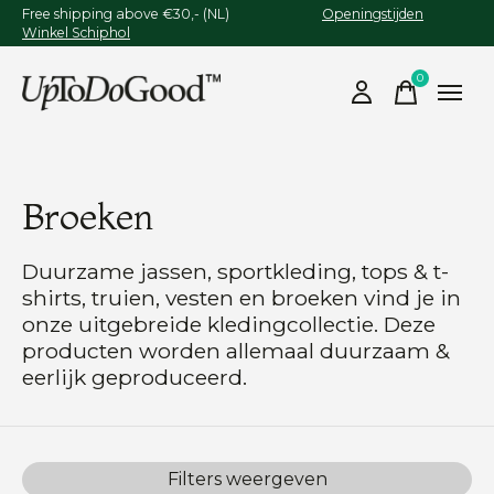
Free shipping above €30,- (NL)
Openingstijden
Winkel Schiphol
0
items
Broeken
Duurzame jassen, sportkleding, tops & t-
shirts, truien, vesten en broeken vind je in
onze uitgebreide kledingcollectie. Deze
producten worden allemaal duurzaam &
eerlijk geproduceerd.
Filters weergeven