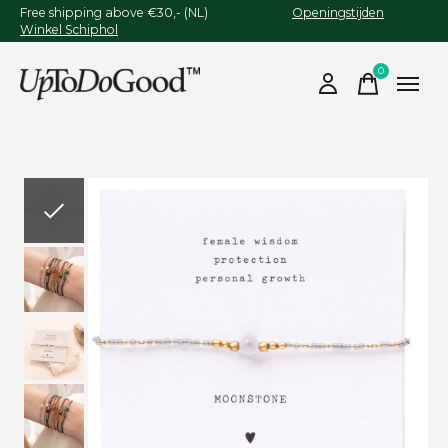
Free shipping above €30,- (NL)
Openingstijden
Winkel Schiphol
0
items
Slideshow Items