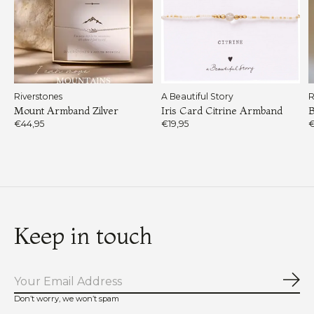
Riverstones
A Beautiful Story
R
Mount Armband Zilver
Iris Card Citrine Armband
B
€44,95
€19,95
€
Keep in touch
Abo
Don’t worry, we won’t spam