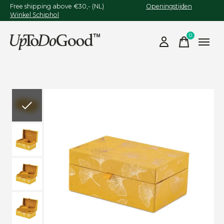
Free shipping above €30,- (NL)
Openingstijden
Winkel Schiphol
0
items
Slideshow Items