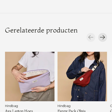
Gerelateerde producten
Carousel items
Hindbag
Hindbag
O
Ava Laptop Hoes
Fanny Pack Olivia
C