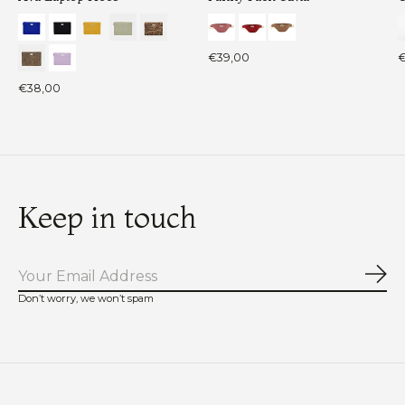
€39,00
€
€38,00
Keep in touch
Abo
Don’t worry, we won’t spam