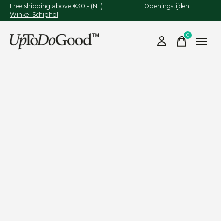
Free shipping above €30,- (NL)
Openingstijden
Winkel Schiphol
0
items