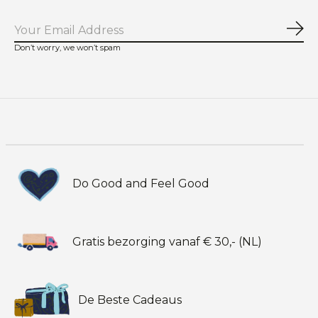
Abo
Don’t worry, we won’t spam
Do Good and Feel Good
Gratis bezorging vanaf € 30,- (NL)
De Beste Cadeaus