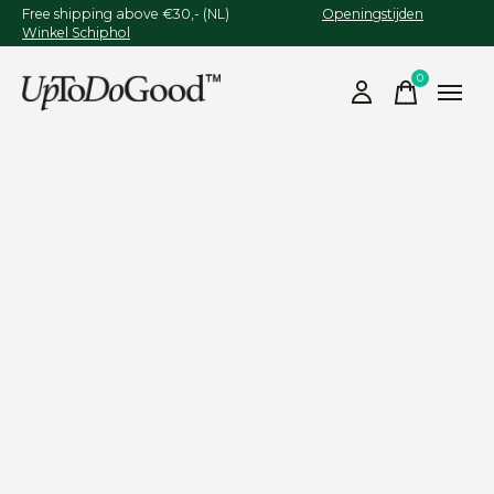
Free shipping above €30,- (NL)
Openingstijden
Winkel Schiphol
0
items