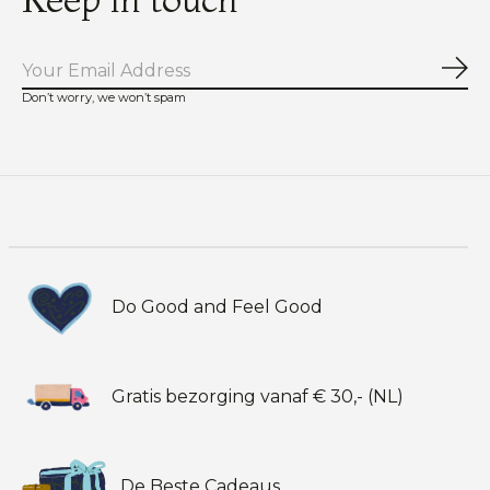
Abo
Don’t worry, we won’t spam
Do Good and Feel Good
Gratis bezorging vanaf € 30,- (NL)
De Beste Cadeaus