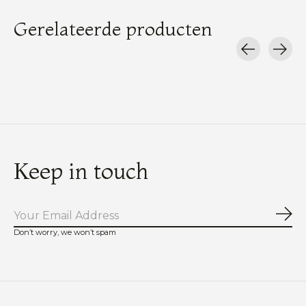
Gerelateerde producten
Carousel items
Keep in touch
Abo
Don’t worry, we won’t spam