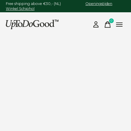
Free shipping above €30,- (NL)
Openingstijden
Winkel Schiphol
0
items