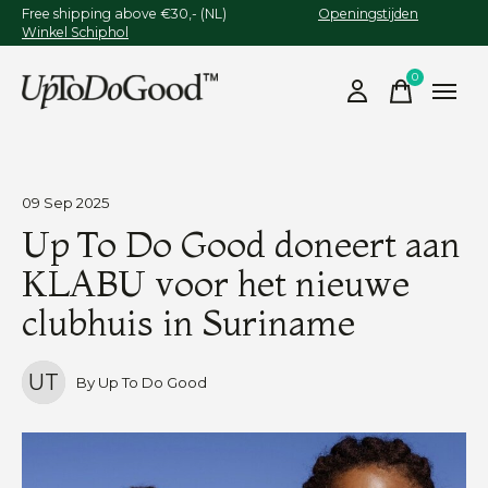
Free shipping above €30,- (NL)
Openingstijden
Winkel Schiphol
0
items
09 Sep 2025
Up To Do Good doneert aan
KLABU voor het nieuwe
clubhuis in Suriname
UT
By Up To Do Good