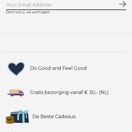
Abo
Don’t worry, we won’t spam
Do Good and Feel Good
Gratis bezorging vanaf € 30,- (NL)
De Beste Cadeaus