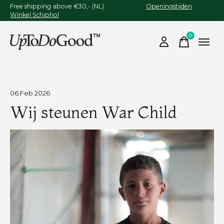
Free shipping above €30,- (NL)
Openingstijden
Winkel Schiphol
0
items
06 Feb 2026
Wij steunen War Child