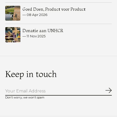
Goed Doen, Product voor Product
—
08 Apr 2026
Donatie aan UNHCR
—
11 Nov 2025
Keep in touch
Abo
Don’t worry, we won’t spam