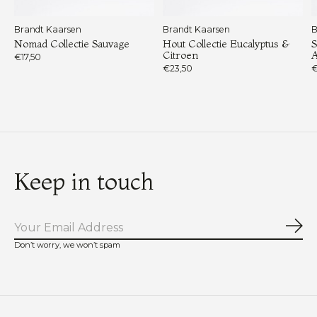
Brandt Kaarsen
Brandt Kaarsen
B
Nomad Collectie Sauvage
Hout Collectie Eucalyptus &
S
Citroen
€17,50
€23,50
€
Keep in touch
Abo
Don’t worry, we won’t spam