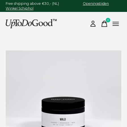
Free shipping above €30,- (NL)
Openingstijden
Winkel Schiphol
0
items
Slideshow Items