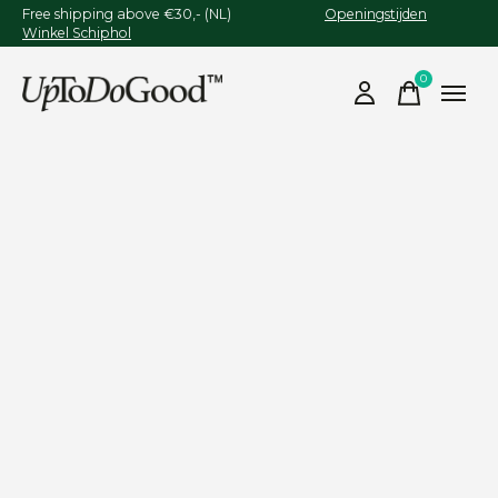
Free shipping above €30,- (NL)
Openingstijden
Winkel Schiphol
0
items