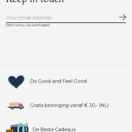
Abo
Don’t worry, we won’t spam
Do Good and Feel Good
Gratis bezorging vanaf € 30,- (NL)
De Beste Cadeaus