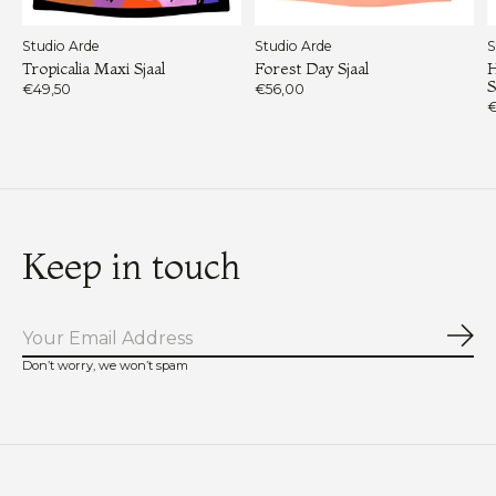
Studio Arde
Studio Arde
S
Tropicalia Maxi Sjaal
Forest Day Sjaal
H
S
€49,50
€56,00
€
Keep in touch
Abo
Don’t worry, we won’t spam