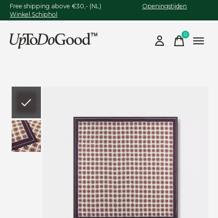
Free shipping above €30,- (NL)
Openingstijden
Winkel Schiphol
0
items
Slideshow Items