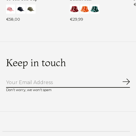
€
€58,00
€29,99
Keep in touch
Abo
Don’t worry, we won’t spam