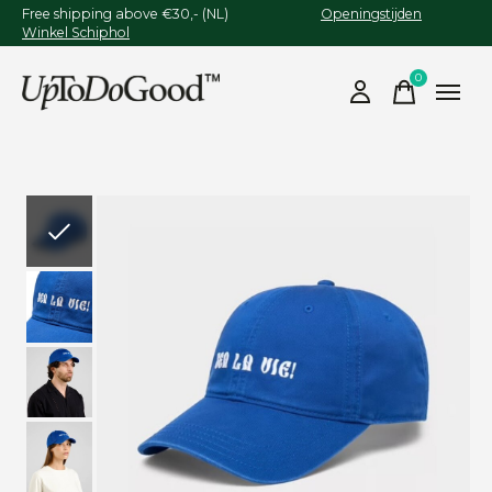
Free shipping above €30,- (NL)
Openingstijden
Winkel Schiphol
0
items
Slideshow Items