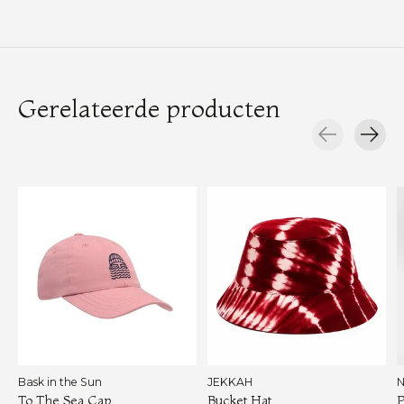
Gerelateerde producten
Carousel items
Bask in the Sun
JEKKAH
N
To The Sea Cap
Bucket Hat
P