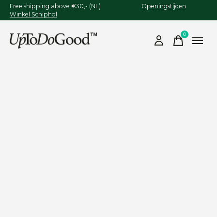
Free shipping above €30,- (NL)
Openingstijden
Winkel Schiphol
0
items