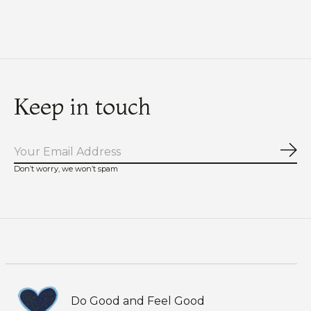
Carousel items
Keep in touch
Abo
Don’t worry, we won’t spam
Do Good and Feel Good