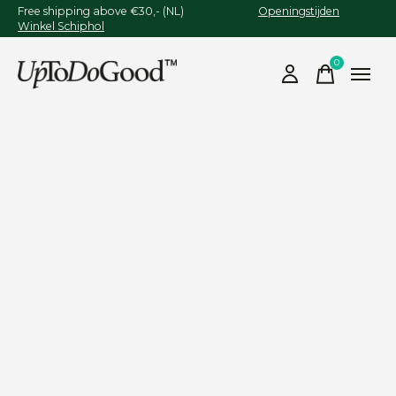
Free shipping above €30,- (NL)
Openingstijden
Winkel Schiphol
0
items