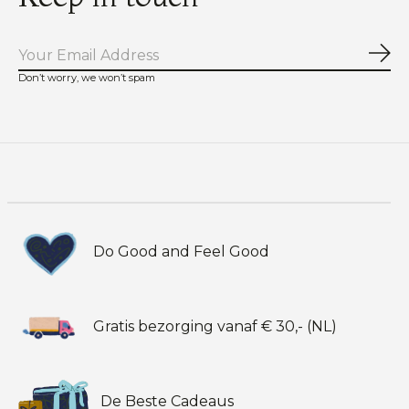
Abo
Don’t worry, we won’t spam
Do Good and Feel Good
Gratis bezorging vanaf € 30,- (NL)
De Beste Cadeaus