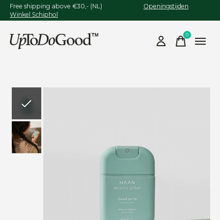
Free shipping above €30,- (NL)
Openingstijden
Winkel Schiphol
0
items
Slideshow Items