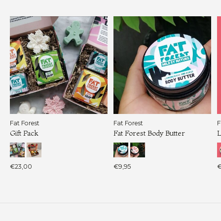
Carousel items
Fat Forest
Fat Forest
F
Gift Pack
Fat Forest Body Butter
L
€23,00
€9,95
€