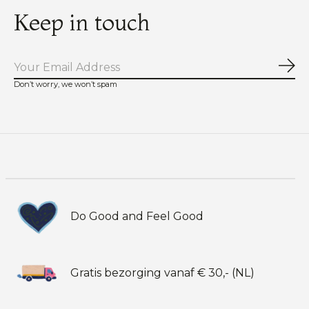
Keep in touch
Abo
Don’t worry, we won’t spam
Do Good and Feel Good
Gratis bezorging vanaf € 30,- (NL)