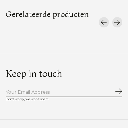
Gerelateerde producten
Carousel items
Keep in touch
Abo
Don’t worry, we won’t spam