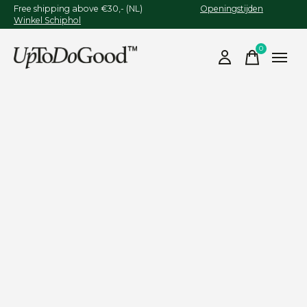
Free shipping above €30,- (NL)
Openingstijden
Winkel Schiphol
0
items