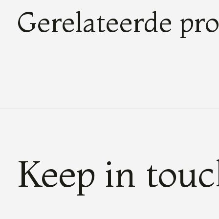
Gerelateerde pr
Carousel items
Keep in tou