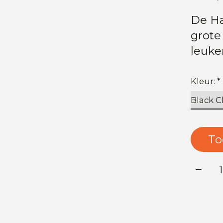
De Ha
grote
leuker
Kleur:
*
To
Aanta