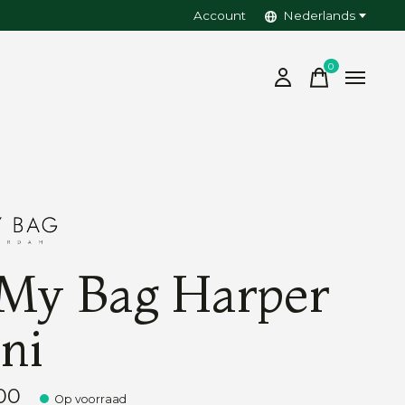
Account
Nederlands
0
items
My Bag Harper
ni
00
Op voorraad