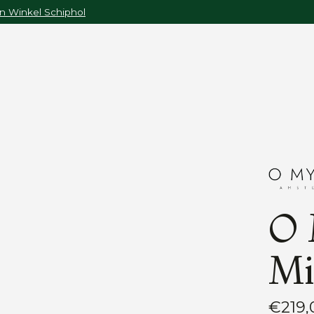
n Winkel Schiphol
O 
Mi
€219,