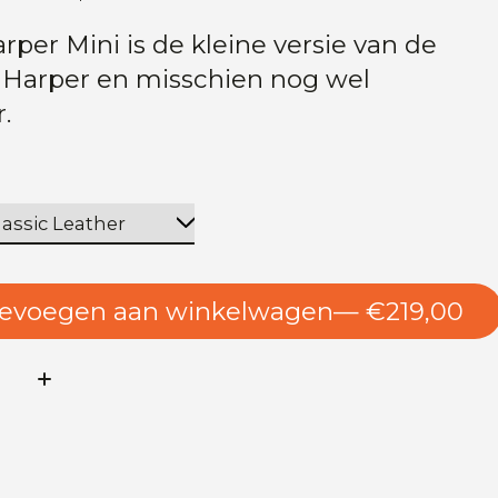
rper Mini is de kleine versie van de
 Harper en misschien nog wel
.
evoegen aan winkelwagen
— €219,00
l: