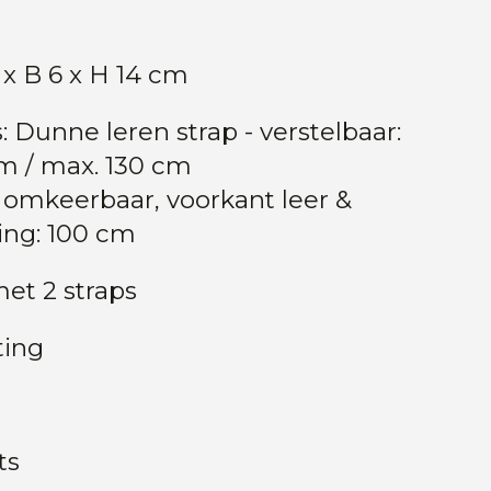
x B 6 x H 14 cm
 Dunne leren strap - verstelbaar:
cm / max. 130 cm
 omkeerbaar, voorkant leer &
ing: 100 cm
et 2 straps
ting
ts