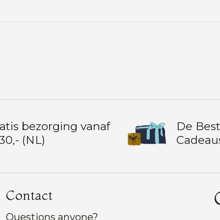
atis bezorging vanaf
De Bes
30,- (NL)
Cadeau
Contact
Questions anyone?