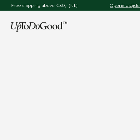
Free shipping above €30,- (NL)
Openingstijde