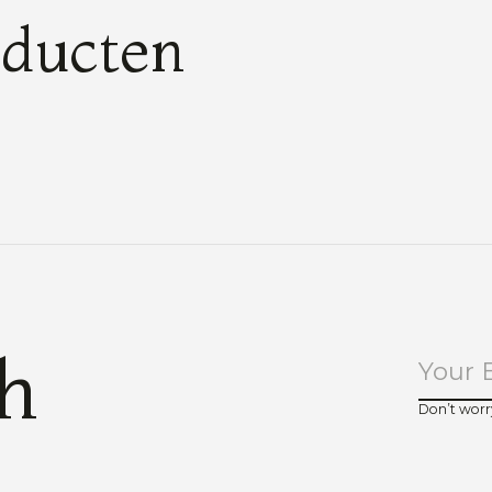
oducten
ch
Don’t worr