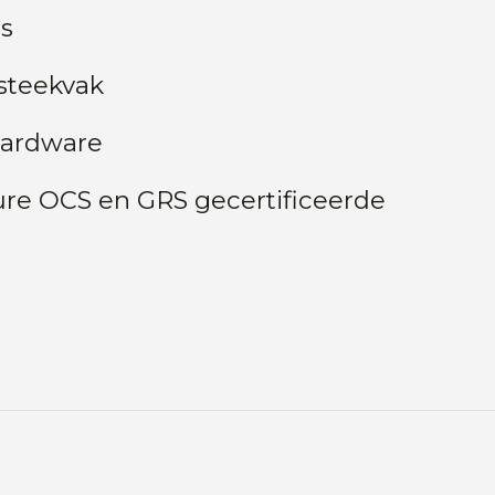
ts
steekvak
hardware
re OCS en GRS gecertificeerde
g