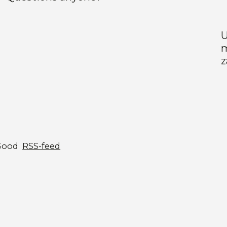
U
m
z
Good
RSS-feed