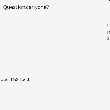
Questions anyone?
U
m
z
Good
RSS-feed