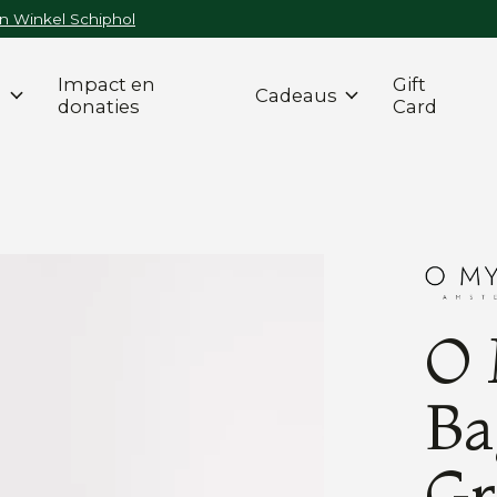
n Winkel Schiphol
Impact en
Gift
n
Cadeaus
donaties
Card
O 
Ba
Gr