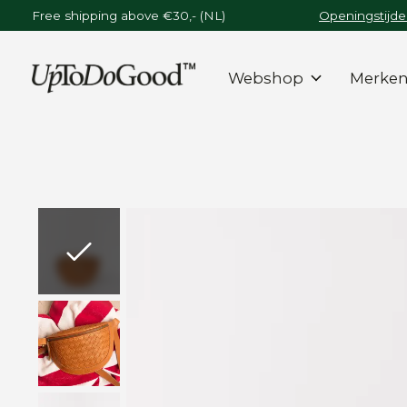
Free shipping above €30,- (NL)
Openingstijde
Webshop
Merke
Slideshow Items