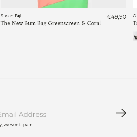
Susan Bijl
€49,90
O
The New Bum Bag Greenscreen & Coral
T
Abo
y, we won’t spam