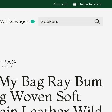
Account
Nederlands
Winkelwagen
0
items
My Bag Ray Bum
g Woven Soft
ain Leather Wild