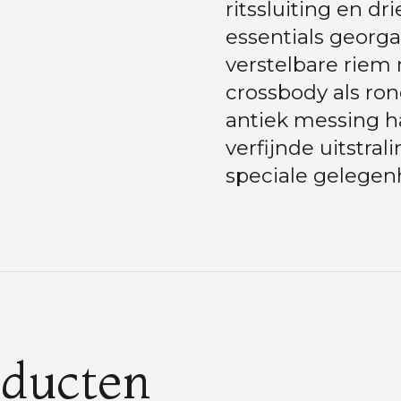
ritssluiting en dr
essentials georga
verstelbare riem
crossbody als rond
antiek messing ha
verfijnde uitstral
speciale gelegen
oducten