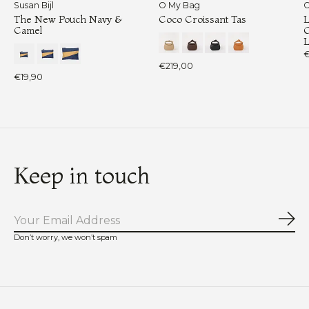
Susan Bijl
O My Bag
O
The New Pouch Navy &
Coco Croissant Tas
L
Camel
C
L
€
€219,00
€19,90
Keep in touch
Abo
Don’t worry, we won’t spam