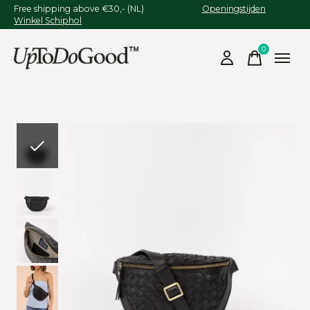
Free shipping above €30,- (NL)
Openingstijden
Winkel Schiphol
0
items
Slideshow Items