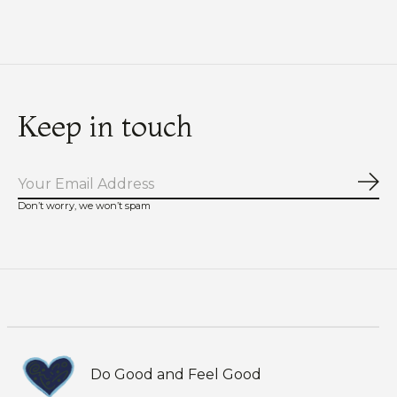
Keep in touch
Abo
Don’t worry, we won’t spam
Do Good and Feel Good