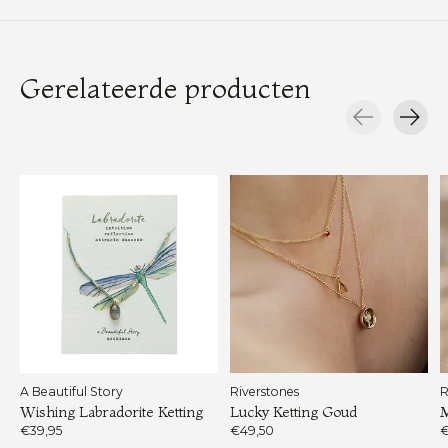
Gerelateerde producten
Carousel items
A Beautiful Story
Riverstones
R
Wishing Labradorite Ketting
Lucky Ketting Goud
M
€39,95
€49,50
€