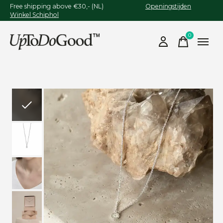
Free shipping above €30,- (NL)
Openingstijden
Winkel Schiphol
0
items
Slideshow Items