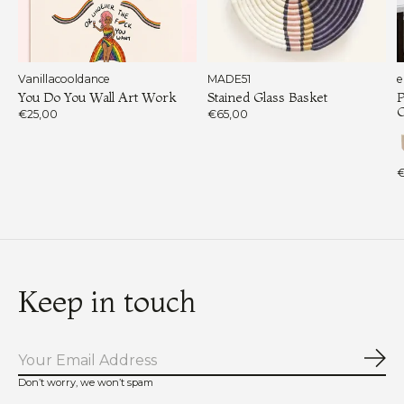
Vanillacooldance
MADE51
e
You Do You Wall Art Work
Stained Glass Basket
P
€25,00
€65,00
€
Keep in touch
Abo
Don’t worry, we won’t spam