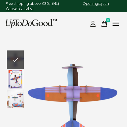
Free shipping above €30,- (NL)
Openingstijden
Winkel Schiphol
0
items
Slideshow Items