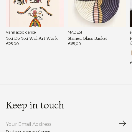
Vanillacooldance
MADE51
e
You Do You Wall Art Work
Stained Glass Basket
P
€25,00
€65,00
€
Keep in touch
Abo
Don’t worry, we won’t spam