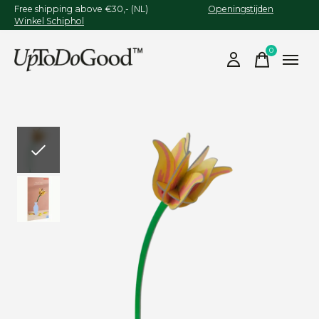
Free shipping above €30,- (NL)
Openingstijden
Winkel Schiphol
0
items
Slideshow Items