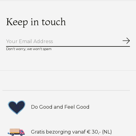
Keep in touch
Abo
Don’t worry, we won’t spam
Do Good and Feel Good
Gratis bezorging vanaf € 30,- (NL)