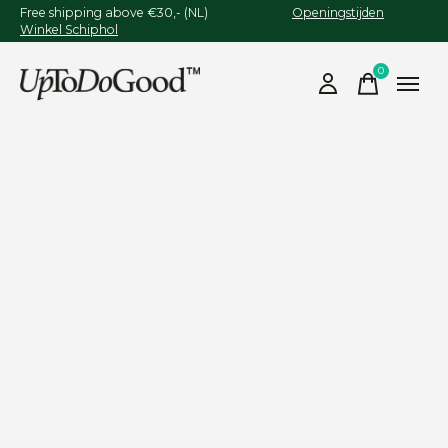
Free shipping above €30,- (NL)
Openingstijden
Winkel Schiphol
0
items