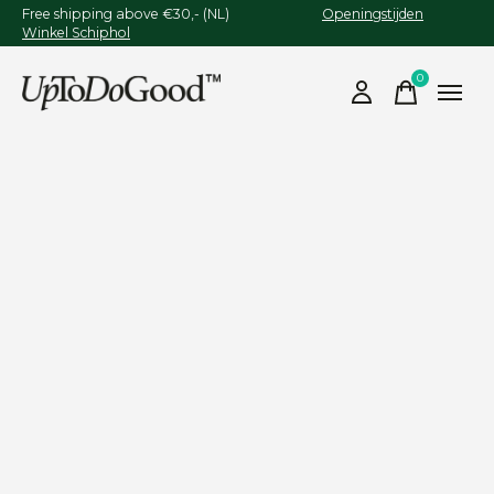
Free shipping above €30,- (NL)
Openingstijden
Winkel Schiphol
0
items