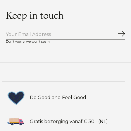
Keep in touch
Abo
Don’t worry, we won’t spam
Do Good and Feel Good
Gratis bezorging vanaf € 30,- (NL)