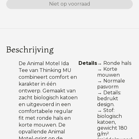
Niet op voorraad
Beschrijving
Details
→ Ronde hals
De Animal Motel Ida
→ Korte
Tee van Thinking MU
mouwen
combineert comfort en
→ Normale
karakter in één
pasvorm
ontwerp. Gemaakt van
→ Details:
zacht biologisch katoen
bedrukt
en uitgevoerd in een
design.
→ Stof:
comfortabele regular
biologisch
fit met ronde hals en
katoen,
korte mouwen. De
gewicht 180
opvallende Animal
g/m²
Motel-print op de