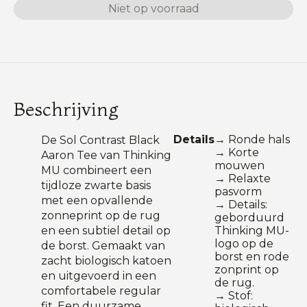
Niet op voorraad
Beschrijving
Details
→ Ronde hals
De Sol Contrast Black
→ Korte
Aaron Tee van Thinking
mouwen
MU combineert een
→ Relaxte
tijdloze zwarte basis
pasvorm
met een opvallende
→ Details:
zonneprint op de rug
geborduurd
en een subtiel detail op
Thinking MU-
logo op de
de borst. Gemaakt van
borst en rode
zacht biologisch katoen
zonprint op
en uitgevoerd in een
de rug.
comfortabele regular
→ Stof:
fit. Een duurzame