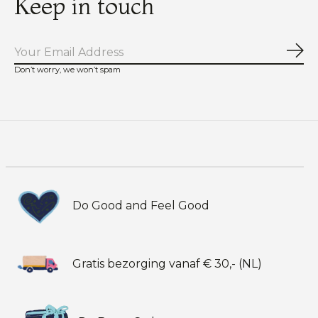
Keep in touch
Abo
Don’t worry, we won’t spam
Do Good and Feel Good
Gratis bezorging vanaf € 30,- (NL)