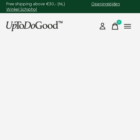
Free shipping above €30,- (NL)
Openingstijden
Winkel Schiphol
0
items