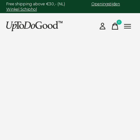
Free shipping above €30,- (NL)
Openingstijden
Winkel Schiphol
0
items