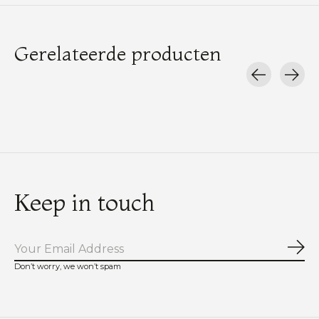
Gerelateerde producten
Carousel items
Keep in touch
Abo
Don’t worry, we won’t spam