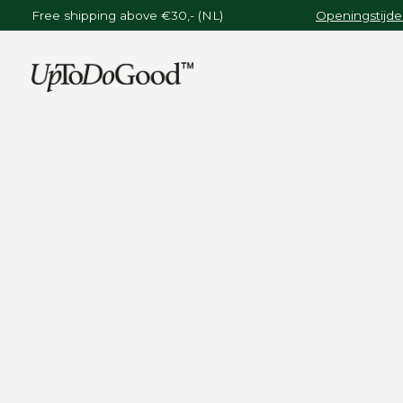
Free shipping above €30,- (NL)
Openingstijde