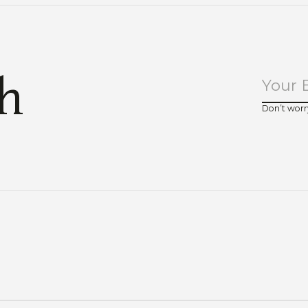
ch
Don’t worr