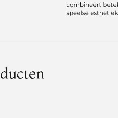
combineert bete
speelse esthetiek
oducten