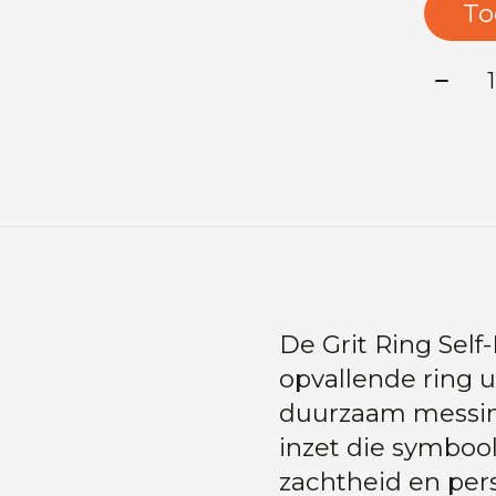
To
Aanta
De Grit Ring Self-L
opvallende ring u
duurzaam messing 
inzet die symbool
zachtheid en pers