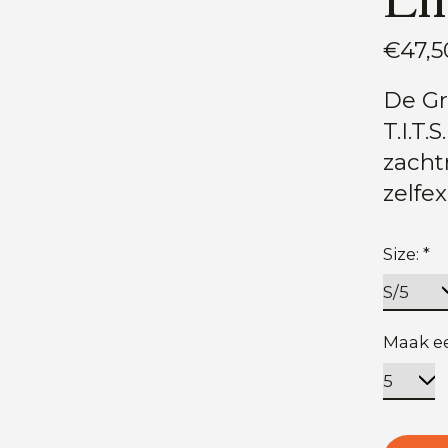
€47,5
De Gri
T.I.T.
zachtr
zelfe
Size:
*
Maak e