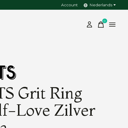
Account
Nederlands
0
items
TS Grit Ring
lf-Love Zilver
la