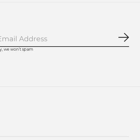
Abo
y, we won’t spam