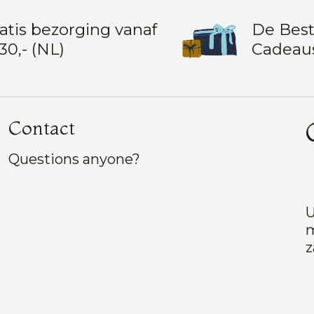
atis bezorging vanaf
De Bes
30,- (NL)
Cadeau
Contact
Questions anyone?
U
m
z