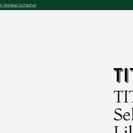
n Winkel Schiphol
TI
Se
Li