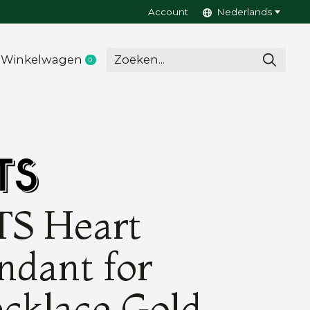
Account
Nederlands
Winkelwagen
0
items
TS Heart
ndant for
cklace Gold