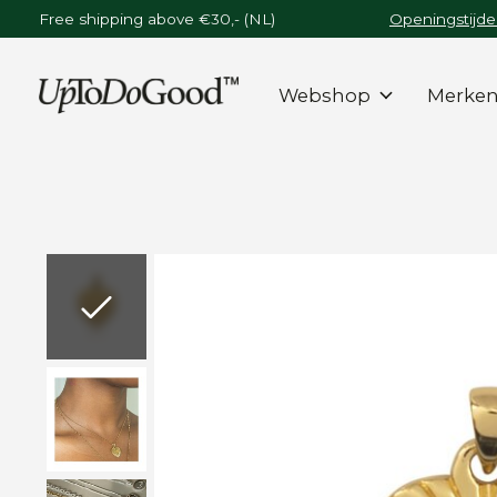
Free shipping above €30,- (NL)
Openingstijde
Webshop
Merke
Slideshow Items