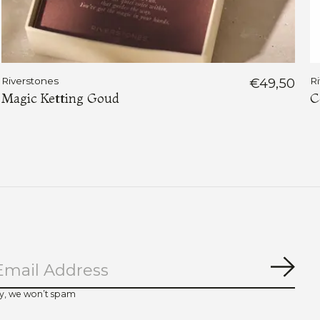
Riverstones
€49,50
R
Magic Ketting Goud
C
Abo
y, we won’t spam