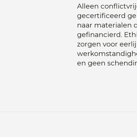
Alleen conflictvr
gecertificeerd ger
naar materialen 
gefinancierd. Et
zorgen voor eerlij
werkomstandighed
en geen schendi