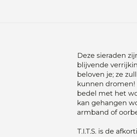
Deze sieraden zij
blijvende verrijk
beloven je; ze zul
kunnen dromen! 
bedel met het wo
kan gehangen wor
armband of oorbel
T.I.T.S. is de afko