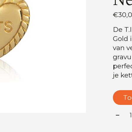
€30,
De T.
Gold 
van v
gravu
perfe
je ket
To
Aanta