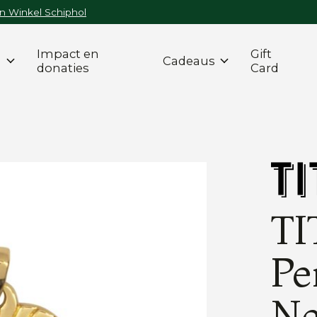
n Winkel Schiphol
Impact en
Gift
n
Cadeaus
donaties
Card
TI
Pe
Ne