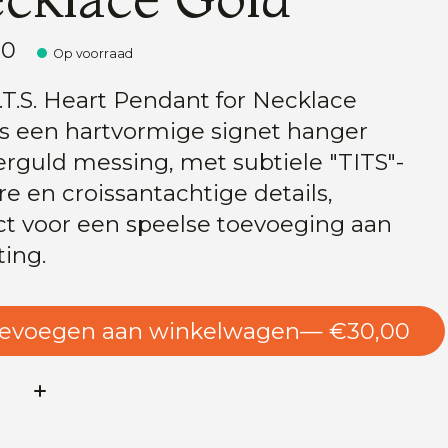
00
Op voorraad
I.T.S. Heart Pendant for Necklace
is een hartvormige signet hanger
erguld messing, met subtiele "TITS"-
re en croissantachtige details,
ct voor een speelse toevoeging aan
ting.
evoegen aan winkelwagen
— €30,00
l: