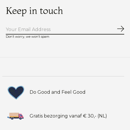
Keep in touch
Abo
Don’t worry, we won’t spam
Do Good and Feel Good
Gratis bezorging vanaf € 30,- (NL)