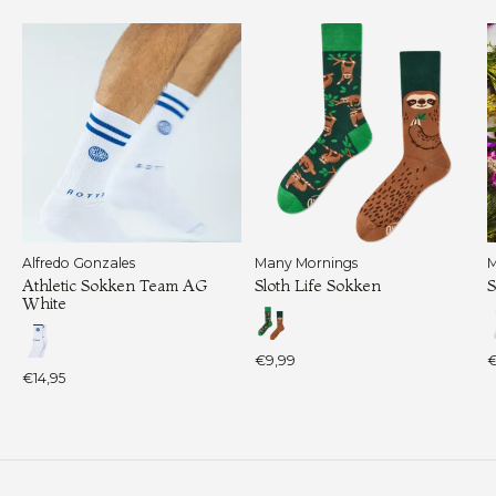
Alfredo Gonzales
Many Mornings
M
Athletic Sokken Team AG
Sloth Life Sokken
S
White
€9,99
€
€14,95