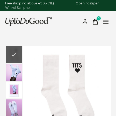
Free shipping above €30,- (NL)
Openingstijden
Winkel Schiphol
0
items
Slideshow Items