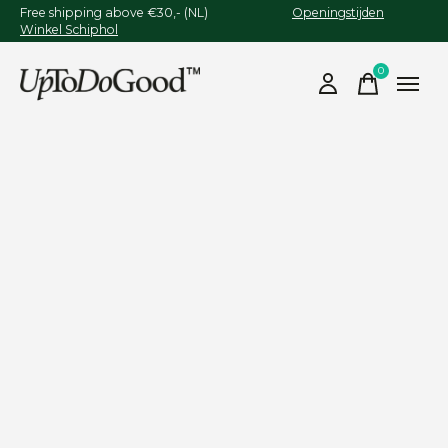
Free shipping above €30,- (NL)
Openingstijden
Winkel Schiphol
0
items