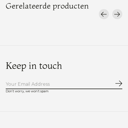
Gerelateerde producten
Carousel items
Keep in touch
Abo
Don’t worry, we won’t spam