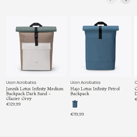
Carousel items
Ucon Acrobatics
Ucon Acrobatics
C
Jannik Lotus Infinity Medium
Hajo Lotus Infinity Petrol
C
Backpack Dark Sand -
Backpack
D
Glacier Grey
€
€129,99
€119,99