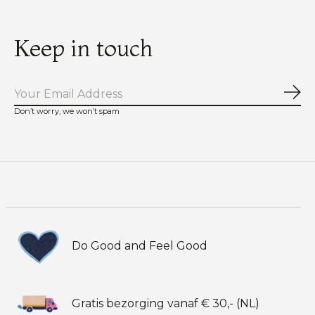
Keep in touch
Abo
Don’t worry, we won’t spam
Do Good and Feel Good
Gratis bezorging vanaf € 30,- (NL)