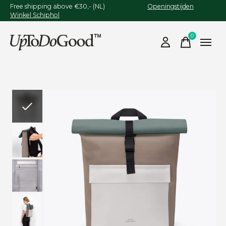
Free shipping above €30,- (NL)
Openingstijden
Winkel Schiphol
0
items
Slideshow Items