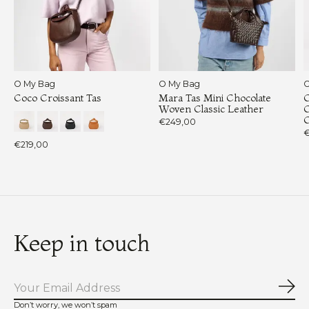
O My Bag
O My Bag
O
Coco Croissant Tas
Mara Tas Mini Chocolate
C
Woven Classic Leather
C
C
€249,00
€
€219,00
Keep in touch
Abo
Don’t worry, we won’t spam