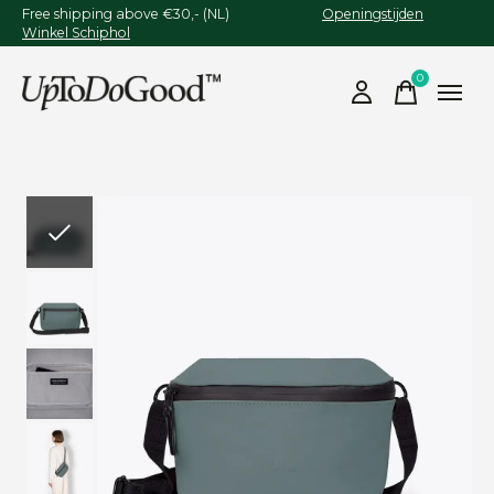
Free shipping above €30,- (NL)
Openingstijden
Winkel Schiphol
0
items
Slideshow Items