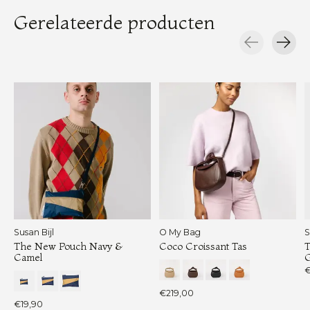
Gerelateerde producten
Carousel items
Susan Bijl
O My Bag
S
The New Pouch Navy &
Coco Croissant Tas
Camel
G
€
€219,00
€19,90