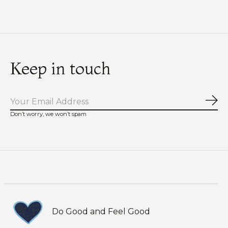
Keep in touch
Abo
Don’t worry, we won’t spam
Do Good and Feel Good