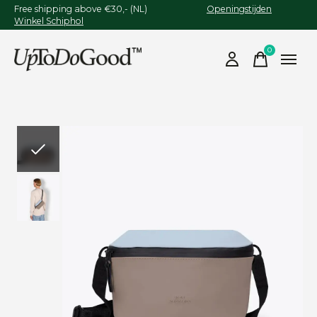
Free shipping above €30,- (NL)
Openingstijden
Winkel Schiphol
0
items
Slideshow Items