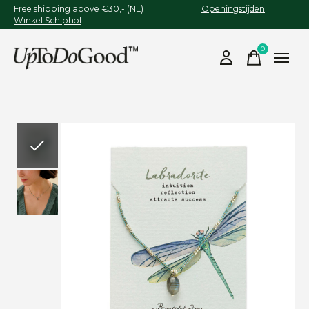
Free shipping above €30,- (NL)
Openingstijden
Winkel Schiphol
0
items
Slideshow Items