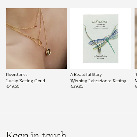
Riverstones
A Beautiful Story
R
Lucky Ketting Goud
Wishing Labradorite Ketting
M
€49,50
€39,95
€
Keep in touch