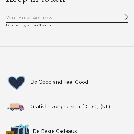
Abo
Don’t worry, we won’t spam
Do Good and Feel Good
Gratis bezorging vanaf € 30,- (NL)
De Beste Cadeaus