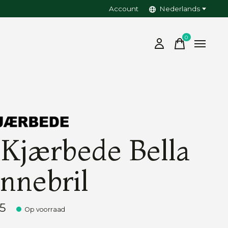
Account
Nederlands
0
items
 Kjærbede Bella
nnebril
5
Op voorraad