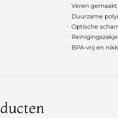
Veren gemaakt 
Duurzame poly
Optische scharn
Reinigingszakj
BPA-vrij en nikk
oducten