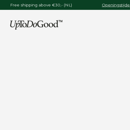
Free shipping above €30,- (NL)
Openingstijde