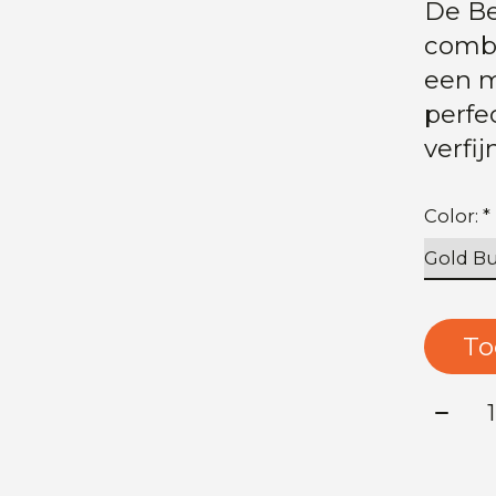
De Be
combi
een mo
perfe
verfi
Color:
*
To
Aanta