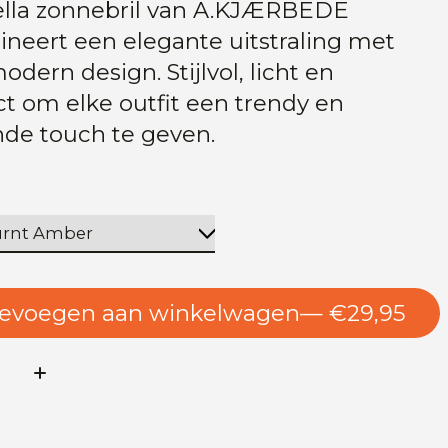
lla zonnebril van A.KJÆRBEDE
neert een elegante uitstraling met
dern design. Stijlvol, licht en
ct om elke outfit een trendy en
jnde touch te geven.
evoegen aan winkelwagen
— €29,95
l: