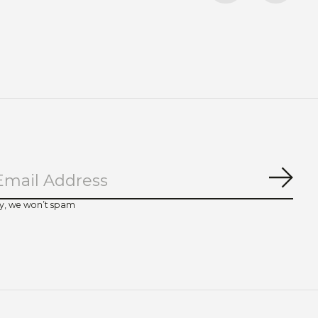
Abo
y, we won’t spam