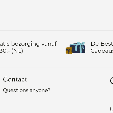
atis bezorging vanaf
De Bes
30,- (NL)
Cadeau
Contact
Questions anyone?
U