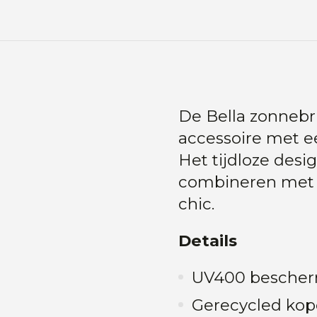
De Bella zonnebri
accessoire met e
Het tijdloze desi
combineren met ve
chic.
Details
UV400 besche
Gerecycled kop