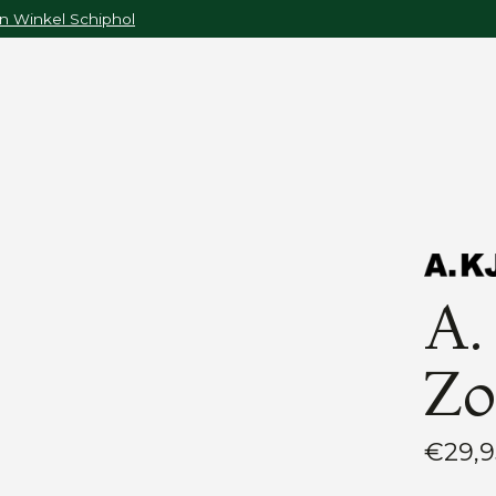
n Winkel Schiphol
A.
Zo
€29,9