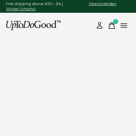
Free shipping above €30,- (NL)
Openingstijden
Winkel Schiphol
0
items