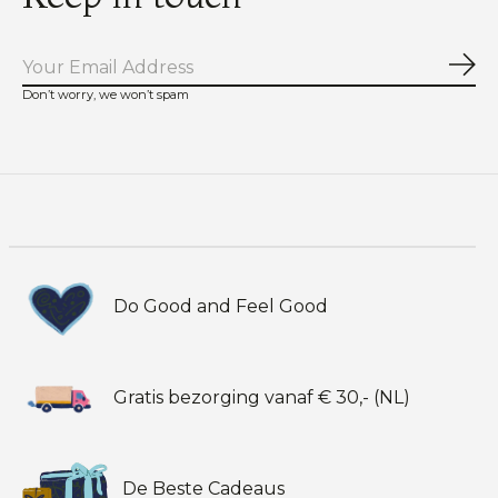
Abo
Don’t worry, we won’t spam
Do Good and Feel Good
Gratis bezorging vanaf € 30,- (NL)
De Beste Cadeaus