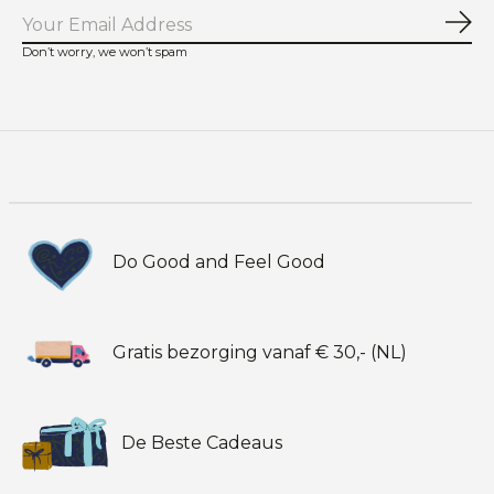
Abo
Don’t worry, we won’t spam
Do Good and Feel Good
Gratis bezorging vanaf € 30,- (NL)
De Beste Cadeaus