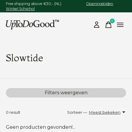
Free shipping above €30,- (NL)
Openingstijden
Winkel Schiphol
0
items
Slowtide
Filters weergeven
0
result
Sorteer —
Meest bekeken
Geen producten gevonden!...