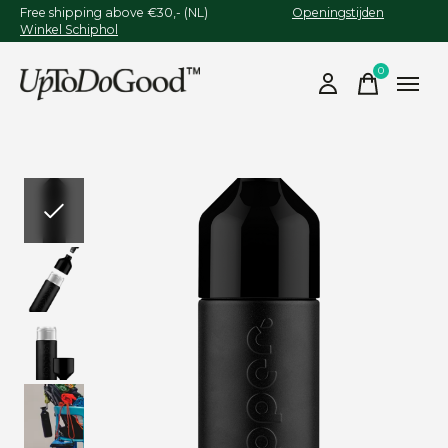
Free shipping above €30,- (NL)
Openingstijden
Winkel Schiphol
0
items
Slideshow Items