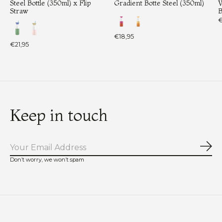
Steel Bottle (350ml) x Flip
Gradient Botte Steel (350ml)
W
Straw
B
€
€18,95
€21,95
Keep in touch
Abo
Don’t worry, we won’t spam