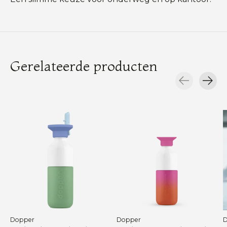
Gerelateerde producten
Carousel items
Dopper
Dopper
D