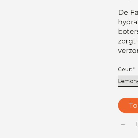
De Fa
hydra
boters
zorgt
verz
Geur:
*
To
Aanta