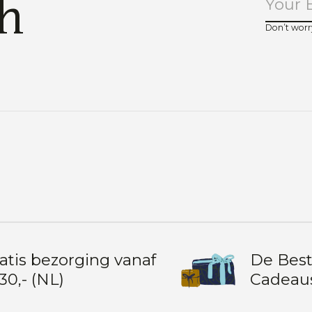
ch
Don’t worr
atis bezorging vanaf
De Bes
30,- (NL)
Cadeau