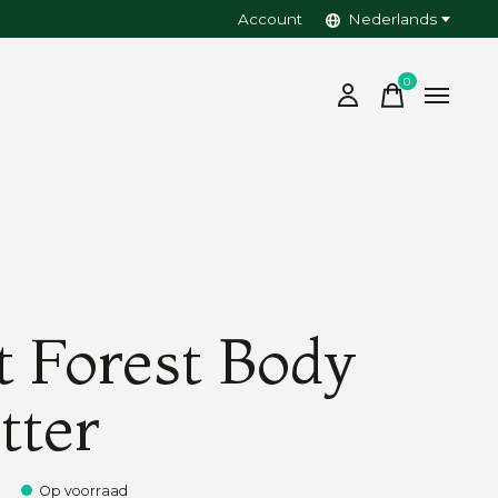
Account
Nederlands
0
items
t Forest Body
tter
Op voorraad