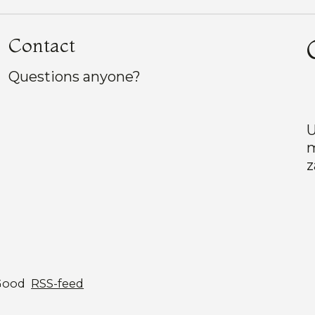
Contact
Questions anyone?
U
m
z
Good
RSS-feed