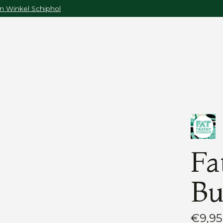
n Winkel Schiphol
Fa
Bu
€9,95