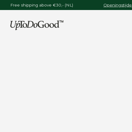
Free shipping above €30,- (NL)
Openingstijde