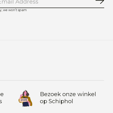
Abo
y, we won’t spam
te
Bezoek onze winkel
s
op Schiphol