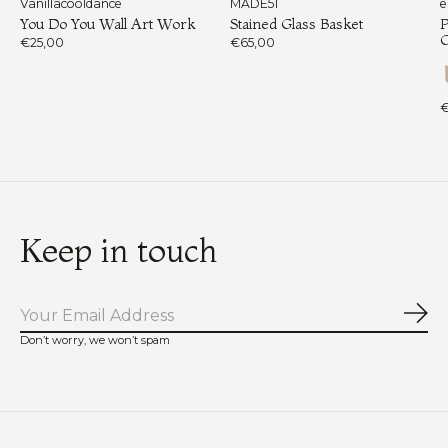
Vanillacooldance
MADE51
e
You Do You Wall Art Work
Stained Glass Basket
P
€25,00
€65,00
€
Keep in touch
Abo
Don’t worry, we won’t spam