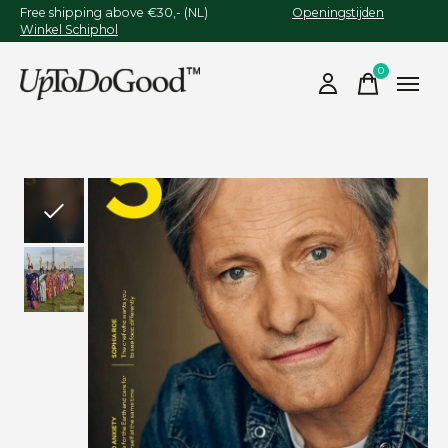
Free shipping above €30,- (NL)
Openingstijden
Winkel Schiphol
0
items
Slideshow Items