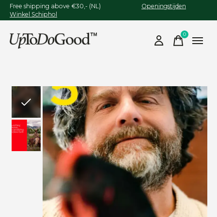
Free shipping above €30,- (NL)
Openingstijden
Winkel Schiphol
0
items
Slideshow Items