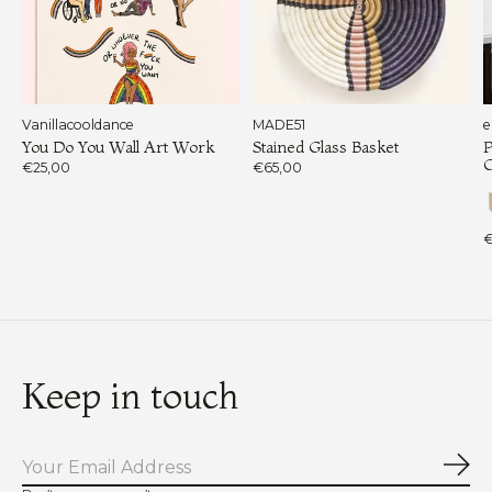
Vanillacooldance
MADE51
e
You Do You Wall Art Work
Stained Glass Basket
P
€25,00
€65,00
€
Keep in touch
Abo