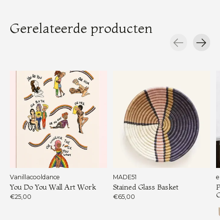
Gerelateerde producten
Carousel items
Vanillacooldance
MADE51
e
You Do You Wall Art Work
Stained Glass Basket
P
€25,00
€65,00