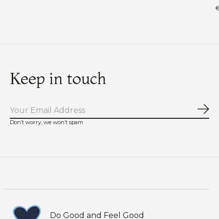
€
Keep in touch
Abo
Don’t worry, we won’t spam
Do Good and Feel Good