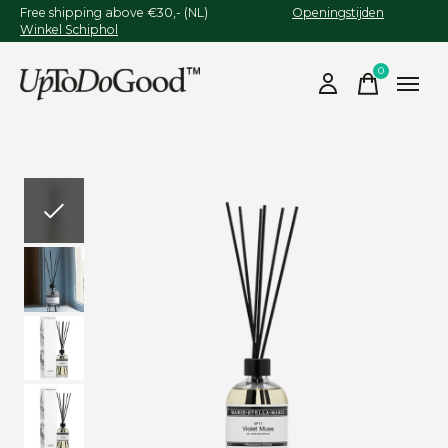
Free shipping above €30,- (NL)
Openingstijden
Winkel Schiphol
0
items
Slideshow Items