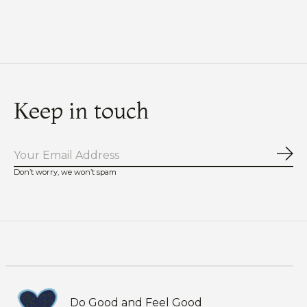
Carousel items
Keep in touch
Abo
Don’t worry, we won’t spam
Do Good and Feel Good