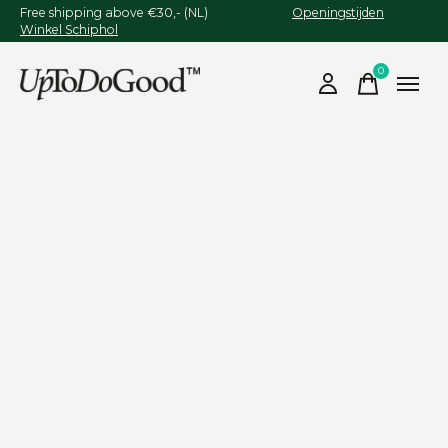
Free shipping above €30,- (NL)
Openingstijden
Winkel Schiphol
0
items