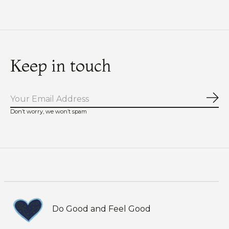
Keep in touch
Abo
Don’t worry, we won’t spam
Do Good and Feel Good