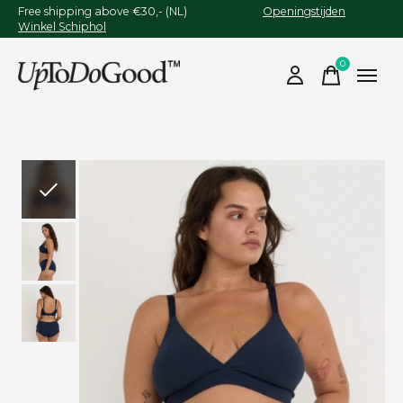
Free shipping above €30,- (NL)
Openingstijden
Winkel Schiphol
0
items
Slideshow Items