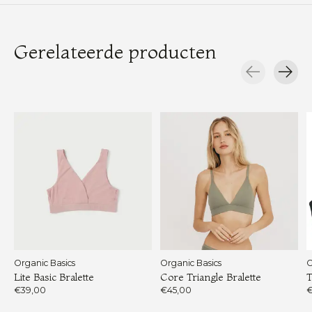
Gerelateerde producten
Carousel items
Organic Basics
Organic Basics
O
Lite Basic Bralette
Core Triangle Bralette
T
€39,00
€45,00
€