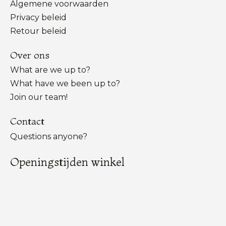
Algemene voorwaarden
Privacy beleid
Retour beleid
Over ons
What are we up to?
What have we been up to?
Join our team!
Contact
Questions anyone?
Openingstijden winkel
Up To Do Good Schiphol Plaza
ma-vr: 8.00 - 20.00 uur
za-zon: 8.00 - 19.00 uur
Nederlands
English