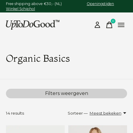
Free shipping above €30,- (NL)
Openingstijden
Winkel Schiphol
0
items
Organic Basics
Filters weergeven
14
results
Sorteer —
Meest bekeken