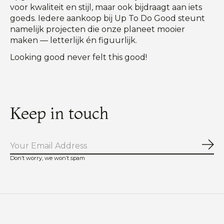
voor kwaliteit en stijl, maar ook bijdraagt aan iets
goeds. Iedere aankoop bij Up To Do Good steunt
namelijk projecten die onze planeet mooier
maken — letterlijk én figuurlijk.
Looking good never felt this good!
Keep in touch
Abo
Don’t worry, we won’t spam